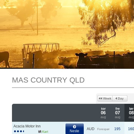
MAS COUNTRY QLD
tor
fre
lør
06
07
08
aug
aug
aug
Acacia Motor Inn
AUD
195
16
Forespør
Neste
Kart