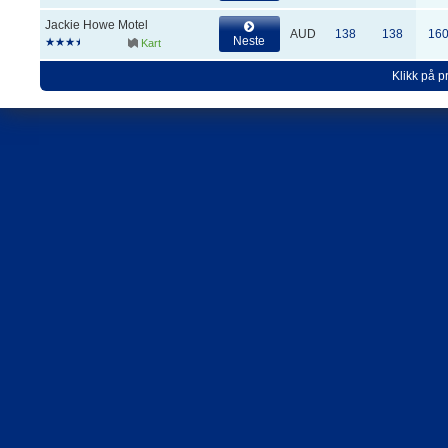
Jackie Howe Motel
AUD
138
138
16
Neste
Kart
Klikk på pr