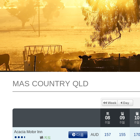
MAS COUNTRY QLD
토
일
월
08
09
10
8월
8월
8월
Acacia Motor Inn
다음
AUD
157
155
17
지도