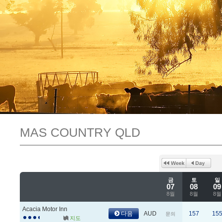
MAS COUNTRY QLD
금
토
일
07
08
09
8월
8월
8월
Acacia Motor Inn
다음
AUD
157
15
문의
지도