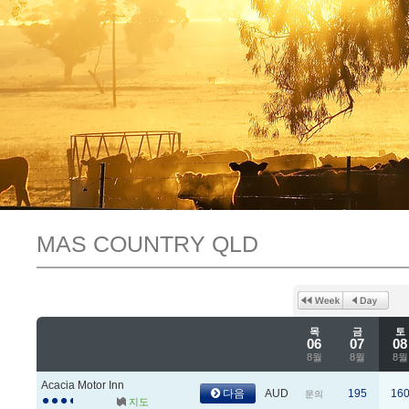
MAS COUNTRY QLD
목
금
토
06
07
08
8월
8월
8월
Acacia Motor Inn
다음
AUD
195
16
문의
지도