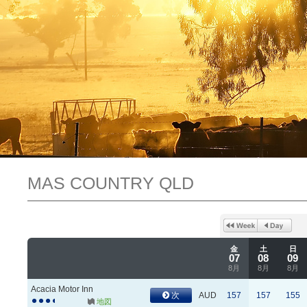
MAS COUNTRY QLD
金
土
日
07
08
09
8月
8月
8月
Acacia Motor Inn
次
AUD
157
157
155
地図