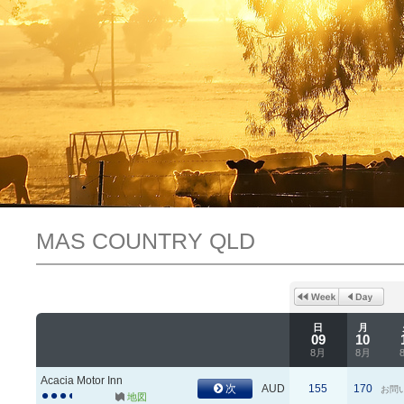
MAS COUNTRY QLD
日
月
09
10
8月
8月
Acacia Motor Inn
次
AUD
155
170
お問
地図