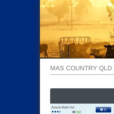
MAS COUNTRY QLD
Acacia Motor Inn
次
地図