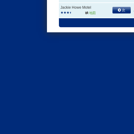
Jackie Howe Motel
次
地図