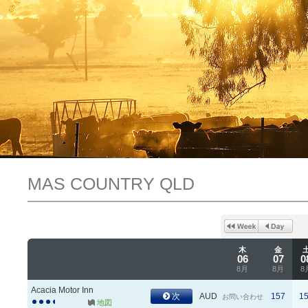
MAS COUNTRY QLD
木
金
06
07
0
8月
8月
8
Acacia Motor Inn
次
AUD
157
1
お問い合わせ
地図