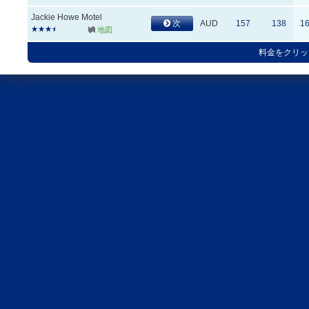
Jackie Howe Motel
次
AUD
157
138
1
地図
料金をクリッ