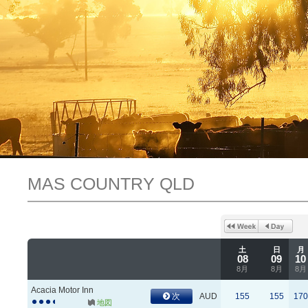
MAS COUNTRY QLD
土
日
月
08
09
10
8月
8月
8月
Acacia Motor Inn
次
AUD
155
155
170
地図