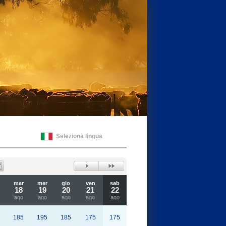
Seleziona lingua
mar
mer
gio
ven
sab
18
19
20
21
22
ago
ago
ago
ago
ago
185
195
185
175
175