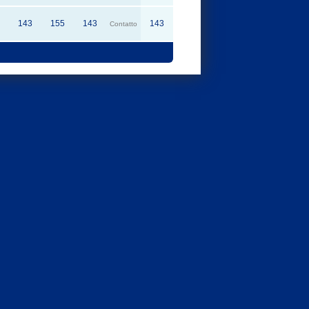
143
155
143
143
Contatto