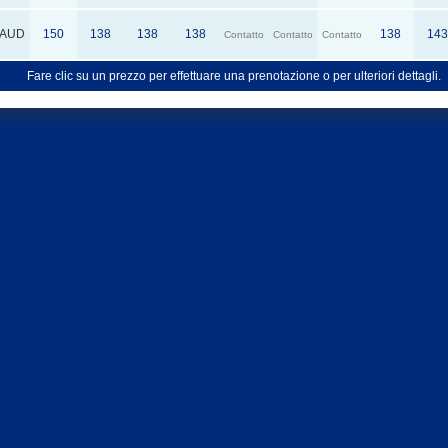
AUD
150
138
138
138
138
143
Contatto
Contatto
Contatto
Fare clic su un prezzo per effettuare una prenotazione o per ulteriori dettagli.