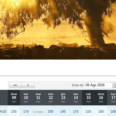
Data da
dom
lun
mar
mer
gio
ven
sab
dom
lun
09
10
11
12
13
14
15
16
17
ago
ago
ago
ago
ago
ago
ago
ago
ago
AUD
155
170
205
185
175
220
165
185
Contatto