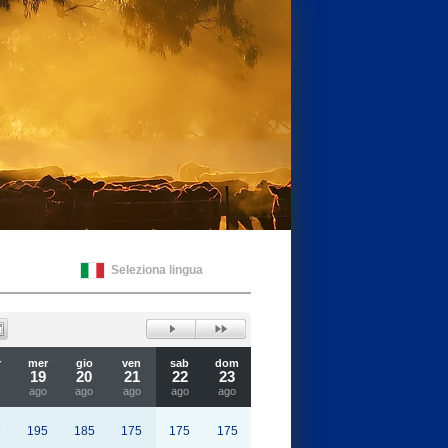
Seleziona lingua
r
mer
gio
ven
sab
dom
19
20
21
22
23
ago
ago
ago
ago
ago
5
195
185
175
175
175