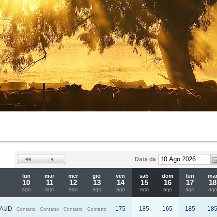
Data da
lun
mar
mer
gio
ven
sab
dom
lun
ma
10
11
12
13
14
15
16
17
18
ago
ago
ago
ago
ago
ago
ago
ago
ago
AUD
175
185
165
185
18
Contatto
Contatto
Contatto
Contatto