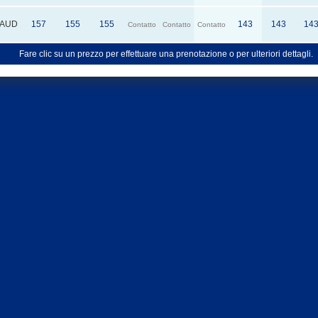
AUD
157
155
155
143
143
14
Contatto
Contatto
Contatto
Fare clic su un prezzo per effettuare una prenotazione o per ulteriori dettagli.