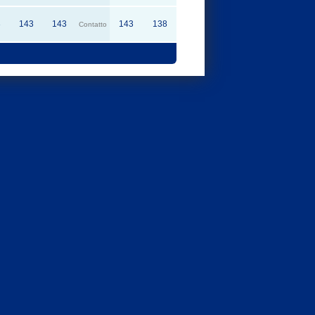
3
143
143
143
138
Contatto