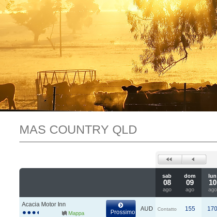
MAS COUNTRY QLD
sab
dom
lun
08
09
10
ago
ago
ago
Acacia Motor Inn
AUD
155
17
Contatto
Prossimo
Mappa