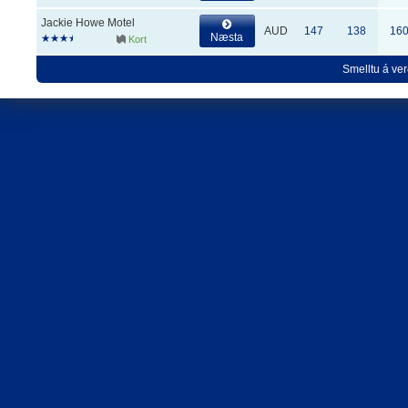
Jackie Howe Motel
AUD
147
138
16
Næsta
Kort
Smelltu á ver