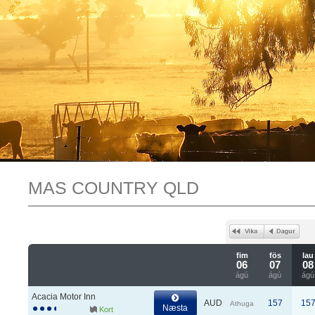
MAS COUNTRY QLD
fim
fös
lau
06
07
08
ágú
ágú
ágú
Acacia Motor Inn
AUD
157
15
Athuga
Næsta
Kort