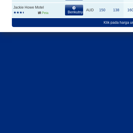
Jackie Howe Motel
AUD
150
138
16
Berikutnya
Peta
Klik pada harga un