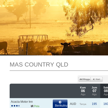
MAS COUNTRY QLD
Kam
Jum
Sa
06
07
08
Agu
Agu
Ag
Acacia Motor Inn
AUD
195
16
Tanya
Berikutnya
Peta