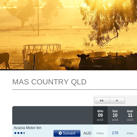
MAS COUNTRY QLD
dim
lun
mar
09
10
11
août
août
août
Acacia Motor Inn
170
Suivant
AUD
Infos
Infos