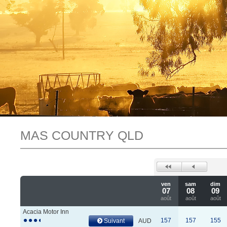
MAS COUNTRY QLD
ven
sam
dim
07
08
09
août
août
août
Acacia Motor Inn
157
157
155
Suivant
AUD