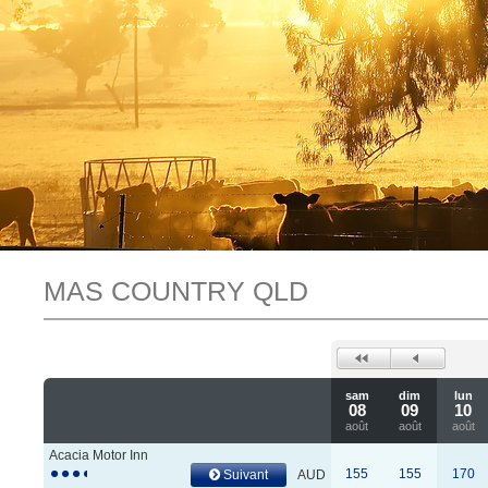
MAS COUNTRY QLD
sam
dim
lun
08
09
10
août
août
août
Acacia Motor Inn
155
155
170
Suivant
AUD