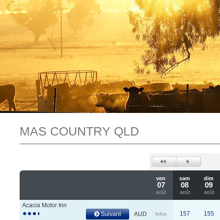
MAS COUNTRY QLD
ven
sam
dim
07
08
09
août
août
août
Acacia Motor Inn
157
155
Suivant
AUD
Infos