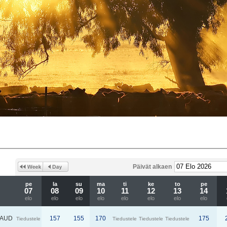
Päivät alkaen
pe
la
su
ma
ti
ke
to
pe
07
08
09
10
11
12
13
14
elo
elo
elo
elo
elo
elo
elo
elo
AUD
157
155
170
175
Tiedustele
Tiedustele
Tiedustele
Tiedustele