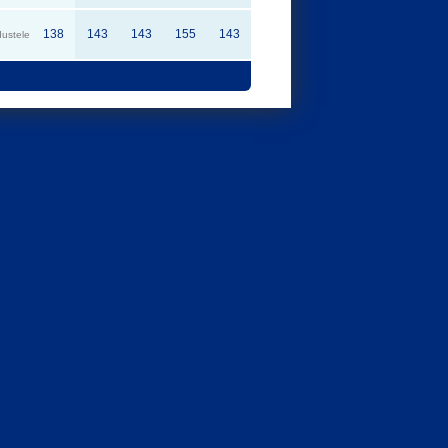
138
143
143
155
143
dustele