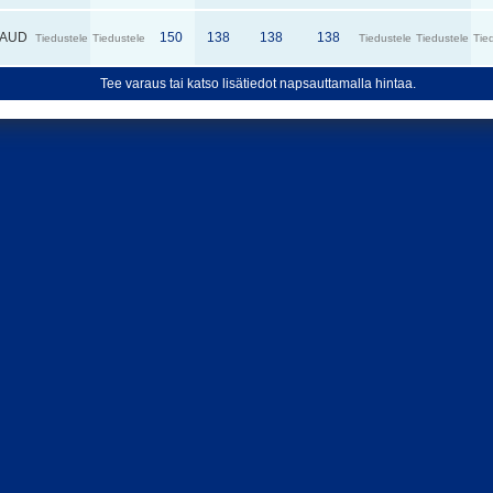
AUD
150
138
138
138
Tiedustele
Tiedustele
Tiedustele
Tiedustele
Tie
Tee varaus tai katso lisätiedot napsauttamalla hintaa.