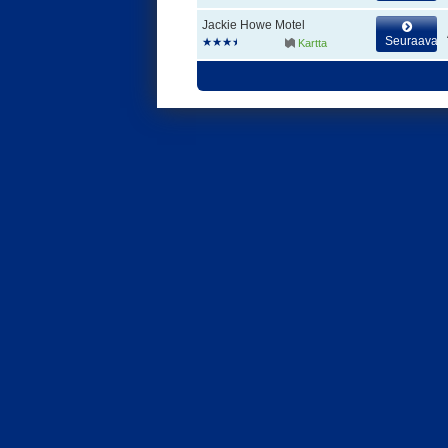
Jackie Howe Motel
Seuraava
Kartta