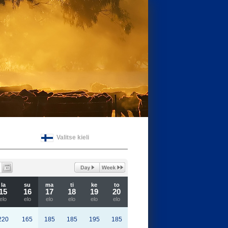
Valitse kieli
la
su
ma
ti
ke
to
15
16
17
18
19
20
elo
elo
elo
elo
elo
elo
220
165
185
185
195
185