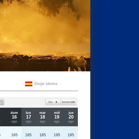
Elegir idioma
b
dom
lun
mar
mié
jue
16
17
18
19
20
o
ago
ago
ago
ago
ago
5
165
185
185
195
185