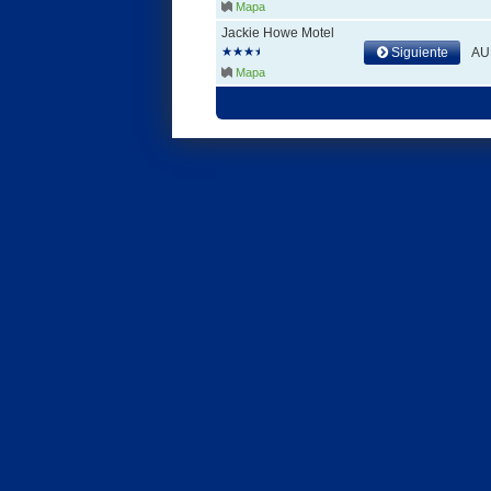
Mapa
Jackie Howe Motel
Siguiente
AU
Mapa