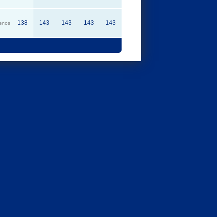
138
143
143
143
143
enos