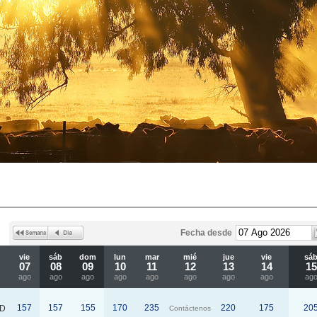
Fecha desde
vie
sáb
dom
lun
mar
mié
jue
vie
sá
07
08
09
10
11
12
13
14
15
ago
ago
ago
ago
ago
ago
ago
ago
ag
157
157
155
170
235
220
175
20
D
Contáctenos