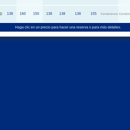
138
160
150
138
138
138
155
D
Contáctenos
Contáct
Haga clic en un precio para hacer una reserva o para más detalles.