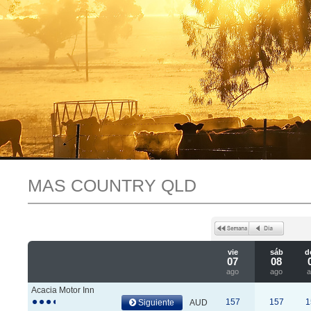
MAS COUNTRY QLD
vie
sáb
d
07
08
ago
ago
a
Acacia Motor Inn
157
157
1
Siguiente
AUD