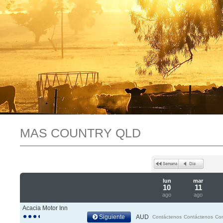
MAS COUNTRY QLD
lun
mar
10
11
ago
ago
Acacia Motor Inn
Siguiente
AUD
Contáctenos
Contáctenos
Co