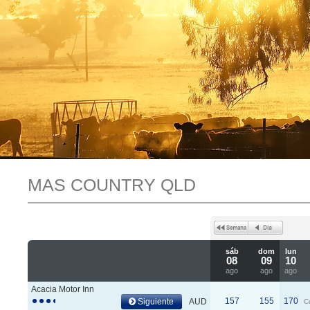
MAS COUNTRY QLD
sáb
dom
lun
08
09
10
ago
ago
ago
Acacia Motor Inn
157
155
170
Siguiente
AUD
C