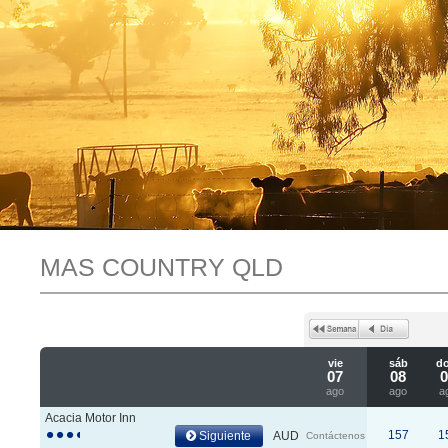
MAS COUNTRY QLD
vie
sáb
d
07
08
ago
ago
a
Acacia Motor Inn
157
1
Siguiente
AUD
Contáctenos