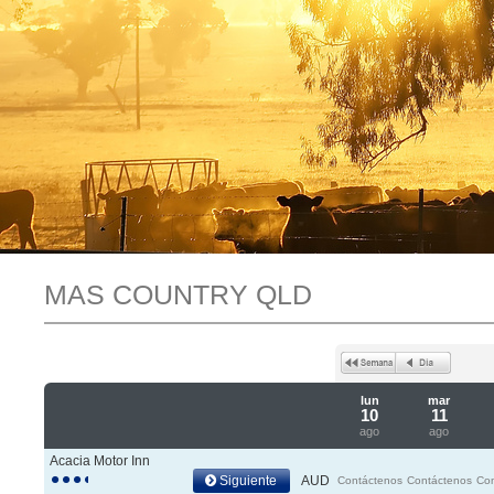
MAS COUNTRY QLD
lun
mar
10
11
ago
ago
Acacia Motor Inn
Siguiente
AUD
Contáctenos
Contáctenos
Co