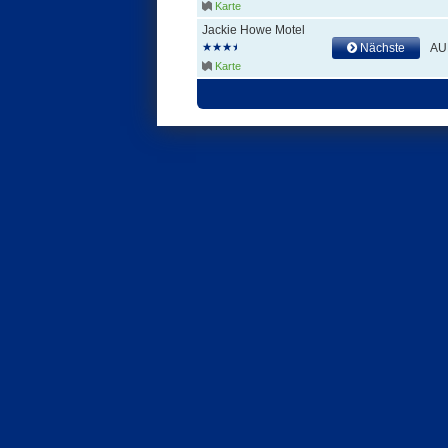
Karte
Jackie Howe Motel
Nächste
AU
Karte