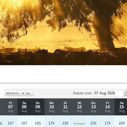
Datum vom
Fr
Sa
So
Mo
Di
Mi
Do
Fr
Sa
07
08
09
10
11
12
13
14
15
Aug
Aug
Aug
Aug
Aug
Aug
Aug
Aug
Aug
157
157
155
170
235
220
175
205
D
Anfragen