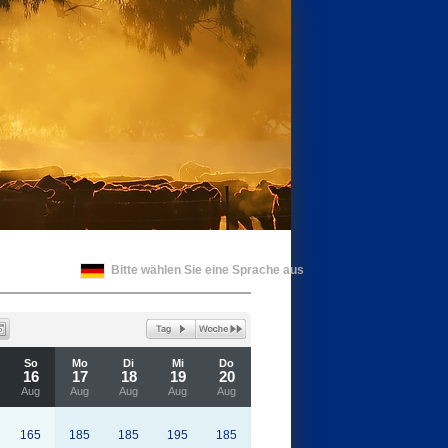
Bitte wählen Sie eine Sprache aus
So
Mo
Di
Mi
Do
16
17
18
19
20
Aug
Aug
Aug
Aug
Aug
165
185
185
195
185