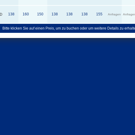
138
160
150
138
138
138
155
D
Anfragen
Anfrage
Bitte klicken Sie auf einen Preis, um zu buchen oder um weitere Details zu erhalt