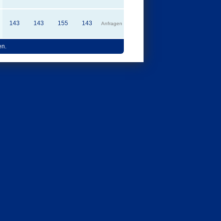
143
143
155
143
Anfragen
en.