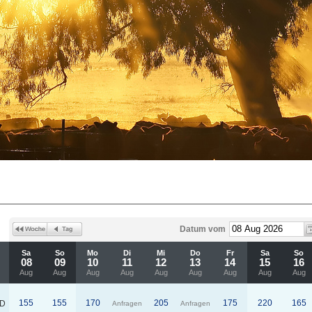
Datum vom
Sa
So
Mo
Di
Mi
Do
Fr
Sa
So
08
09
10
11
12
13
14
15
16
Aug
Aug
Aug
Aug
Aug
Aug
Aug
Aug
Aug
155
155
170
205
175
220
165
D
Anfragen
Anfragen