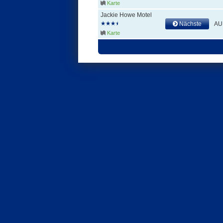
Karte
Jackie Howe Motel
Nächste
AU
Karte