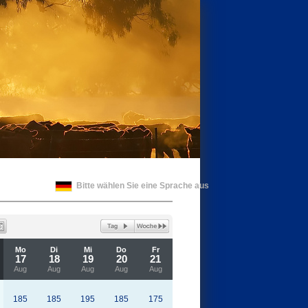
Bitte wählen Sie eine Sprache aus
Mo
Di
Mi
Do
Fr
17
18
19
20
21
Aug
Aug
Aug
Aug
Aug
185
185
195
185
175