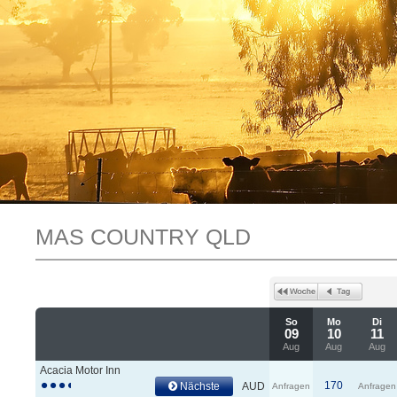
MAS COUNTRY QLD
So
Mo
Di
09
10
11
Aug
Aug
Aug
Acacia Motor Inn
170
Nächste
AUD
Anfragen
Anfragen