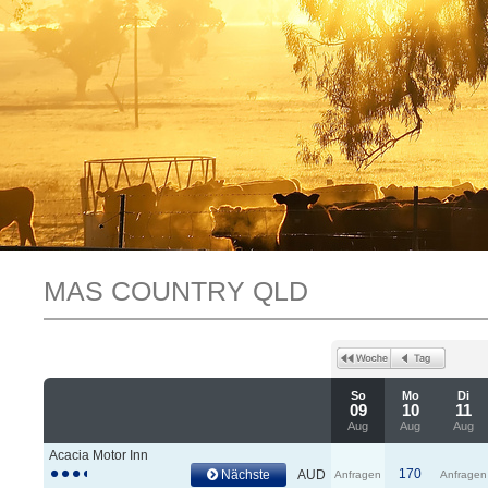
MAS COUNTRY QLD
So
Mo
Di
09
10
11
Aug
Aug
Aug
Acacia Motor Inn
170
Nächste
AUD
Anfragen
Anfragen