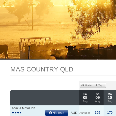
MAS COUNTRY QLD
Sa
So
Mo
08
09
10
Aug
Aug
Aug
Acacia Motor Inn
155
170
Nächste
AUD
Anfragen