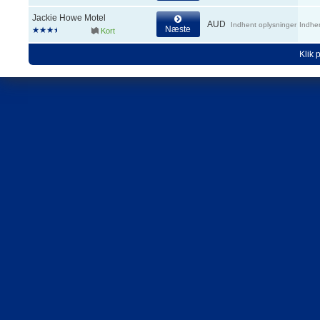
Jackie Howe Motel
AUD
Indhent oplysninger
Indhe
Næste
Kort
Klik 