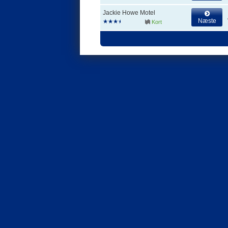
Jackie Howe Motel
Næste
Kort