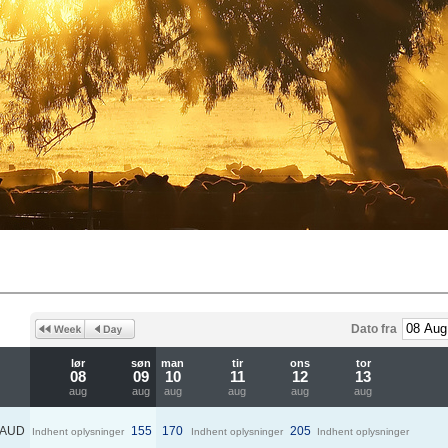
Dato fra
lør
søn
man
tir
ons
tor
08
09
10
11
12
13
aug
aug
aug
aug
aug
aug
AUD
155
170
205
Indhent oplysninger
Indhent oplysninger
Indhent oplysninger