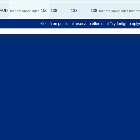
AUD
150
138
138
138
Indhent oplysninger
Indhent oplysninger
Indhent
Klik på en pris for at reservere eller for at få yderligere opl