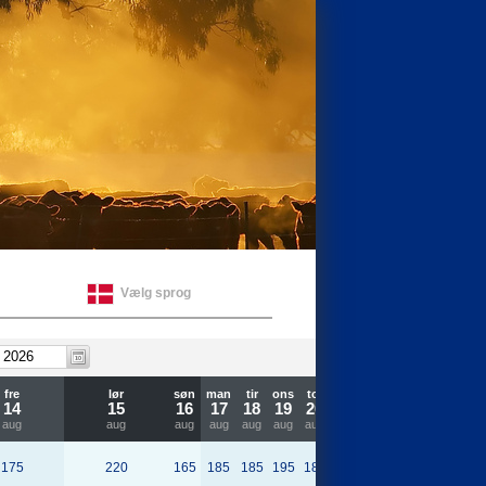
Vælg sprog
fre
lør
søn
man
tir
ons
tor
fre
14
15
16
17
18
19
20
21
aug
aug
aug
aug
aug
aug
aug
aug
175
220
165
185
185
195
185
175