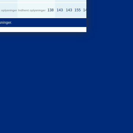
138
143
143
155
143
 oplysninger
Indhent oplysninger
Indhent oplysninger
ysninger.