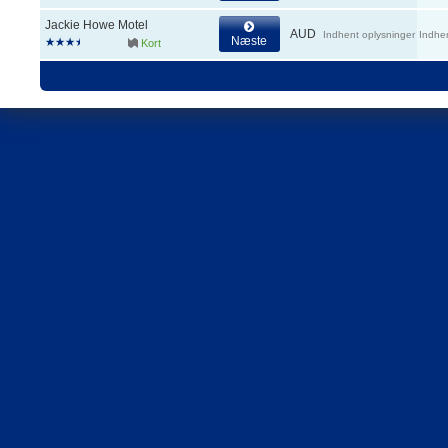
Jackie Howe Motel
AUD
Indhent oplysninger
Indhe
Næste
Kort