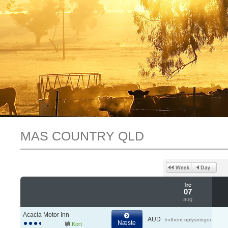
MAS COUNTRY QLD
fre
07
aug
Acacia Motor Inn
AUD
Indhent oplysninger
Næste
Kort