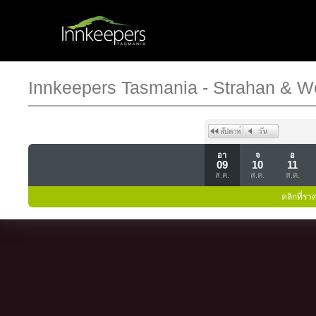
Innkeepers Tasmania - Strahan & W
อา
จ
อ
09
10
11
ส.ค.
ส.ค.
ส.ค.
คลิกที่รา