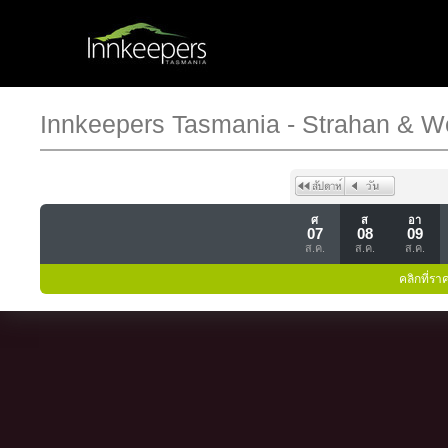
Innkeepers Tasmania - Strahan & W
ศ
ส
อา
07
08
09
ส.ค.
ส.ค.
ส.ค.
คลิกที่รา