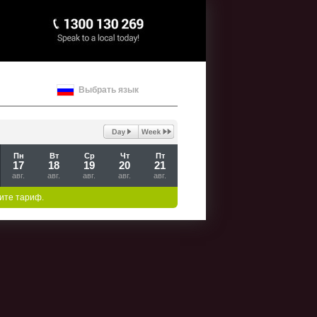
Выбрать язык
Пн
Вт
Ср
Чт
Пт
17
18
19
20
21
авг.
авг.
авг.
авг.
авг.
ите тариф.