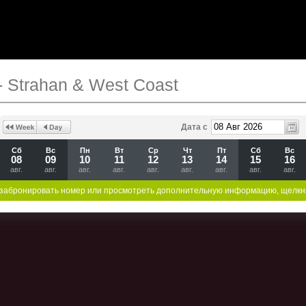
- Strahan & West Coast
Дата с
Сб
Вс
Пн
Вт
Ср
Чт
Пт
Сб
Вс
08
09
10
11
12
13
14
15
16
авг.
авг.
авг.
авг.
авг.
авг.
авг.
авг.
авг.
забронировать номер или просмотреть дополнительную информацию, щелкн