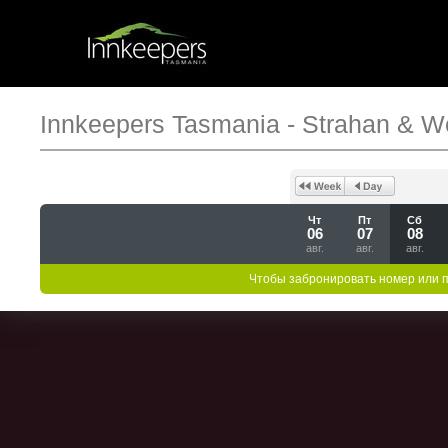
Innkeepers Tasmania - Strahan & W
Чт
Пт
Сб
06
07
08
авг.
авг.
авг.
Чтобы забронировать номер или 