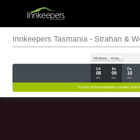
Innkeepers Tasmania - Strahan & W
Сб
Вс
Пн
08
09
10
авг.
авг.
авг.
Чтобы забронировать номер или 