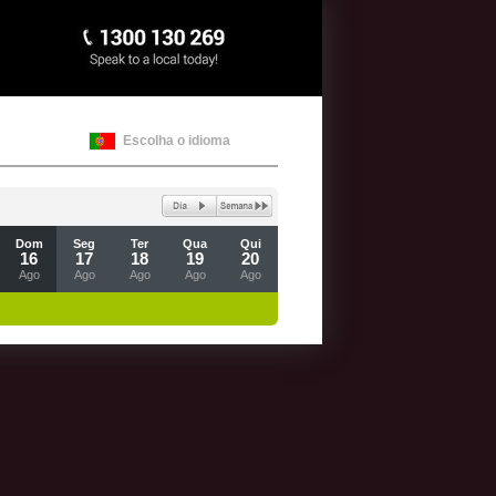
Escolha o idioma
Dom
Seg
Ter
Qua
Qui
16
17
18
19
20
Ago
Ago
Ago
Ago
Ago