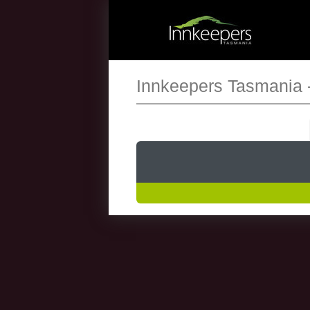
Innkeepers Tasmania 