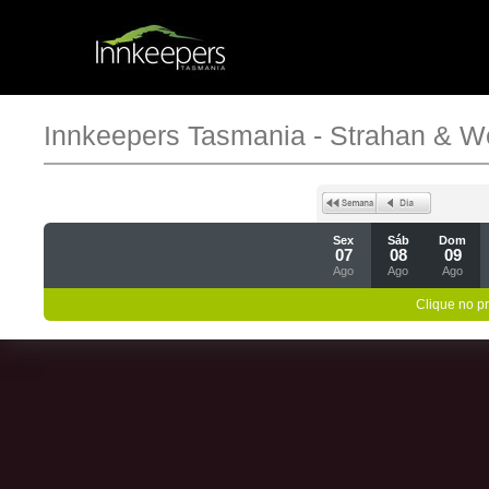
Innkeepers Tasmania - Strahan & W
Sex
Sáb
Dom
07
08
09
Ago
Ago
Ago
Clique no p