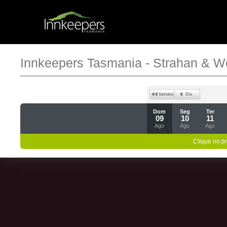
Innkeepers Tasmania - Strahan & W
Dom
Seg
Ter
09
10
11
Ago
Ago
Ago
Clique no p