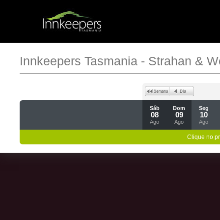
Innkeepers Tasmania - Strahan & W
Sáb
Dom
Seg
08
09
10
Ago
Ago
Ago
Clique no p