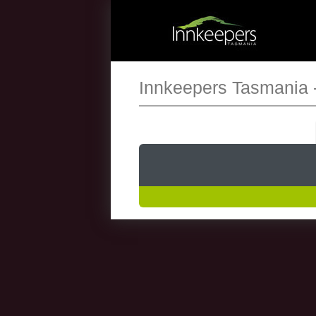
Innkeepers Tasmania 