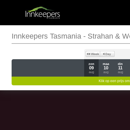
Innkeepers Tasmania - Strahan & W
zon
maa
din
09
10
11
aug
aug
aug
Klik op een prijs om