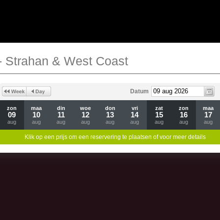
- Strahan & West Coast
Datum
zon
maa
din
woe
don
vri
zat
zon
maa
09
10
11
12
13
14
15
16
17
aug
aug
aug
aug
aug
aug
aug
aug
aug
Klik op een prijs om een reservering te plaatsen of voor meer details