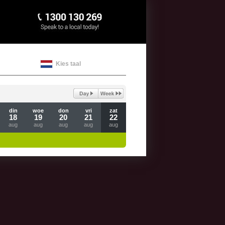
Kies taal
din
woe
don
vri
zat
18
19
20
21
22
aug
aug
aug
aug
aug