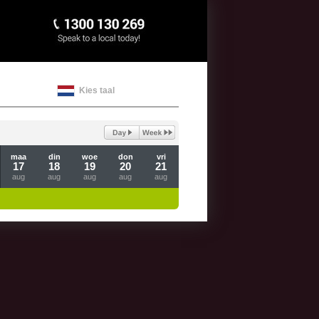
Kies taal
maa
din
woe
don
vri
17
18
19
20
21
aug
aug
aug
aug
aug