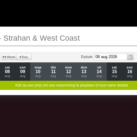
- Strahan & West Coast
Datum
zat
zon
maa
din
woe
don
vri
zat
zon
08
09
10
11
12
13
14
15
16
aug
aug
aug
aug
aug
aug
aug
aug
aug
Klik op een prijs om een reservering te plaatsen of voor meer details