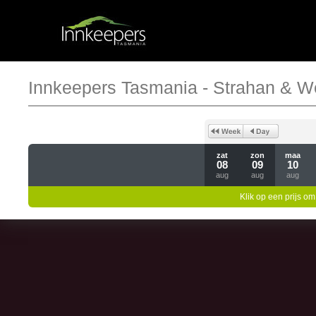
Innkeepers Tasmania - Strahan & W
zat
zon
maa
08
09
10
aug
aug
aug
Klik op een prijs om