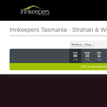
Innkeepers Tasmania - Strahan & W
zon
maa
din
09
10
11
aug
aug
aug
Klik op een prijs om