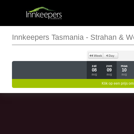
Innkeepers Tasmania - Strahan & W
zat
zon
maa
08
09
10
aug
aug
aug
Klik op een prijs om