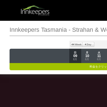
Innkeepers Tasmania - Strahan & W
日
月
火
09
10
11
8月
8月
8月
料金をクリッ